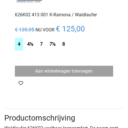
626K02 413 001 K-Ramona / Waldlaufer
€ 125,00
€ 139,95
NU VOOR
4
4½
7
7½
8
Aan winkelwagen toevoegen
Productomschrijving