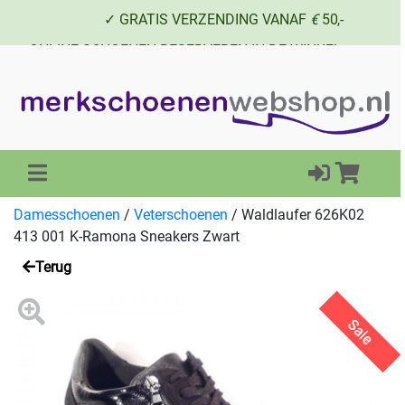
✓ GRATIS VERZENDING VANAF
€
50,-
✓ ONLINE SCHOENEN RESERVEREN IN DE WINKEL
✓ SCHOENEN UIT VOORRAAD LEVERBAAR
Damesschoenen
/
Veterschoenen
/
Waldlaufer 626K02
413 001 K-Ramona Sneakers Zwart
Terug
Sale