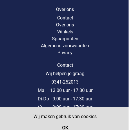
Over ons
Contact
Over ons
Winkels
Spaarpunten
Algemene voorwaarden
Privacy
Contact
Wij helpen je graag
0341-252013
Ma 13:00 uur - 17:30 uur
Di-Do 9:00 uur - 17:30 uur
Vr 9:00 uur - 17:30 uur
Za 9:00 uur - 17:00 uur
Wij maken gebruik van cookies
Of stuur een mail naar onze klantenservice
OK