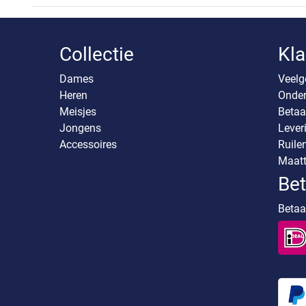
Collectie
Kla
Dames
Veelg
Heren
Onder
Meisjes
Betaa
Jongens
Lever
Accessoires
Ruile
Maatt
Be
Betaal