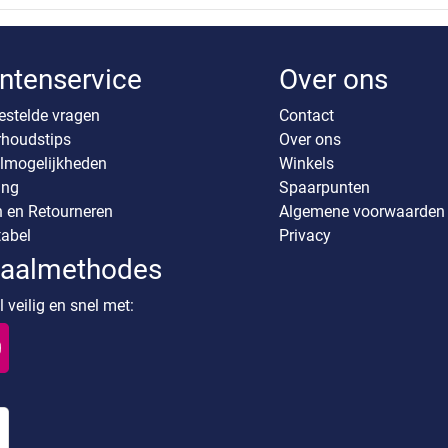
ntenservice
Over ons
estelde vragen
Contact
houdstips
Over ons
lmogelijkheden
Winkels
ing
Spaarpunten
n en Retourneren
Algemene voorwaarden
abel
Privacy
taalmethodes
 veilig en snel met: