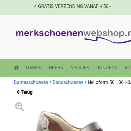
✓ GRATIS VERZENDING VANAF
€
50,-
DAMES
HEREN
MEISJES
JONGENS
AC
Damesschoenen
/
Bandschoenen
/
Helioform 501.061-0
Terug