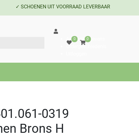
✓ SCHOENEN UIT VOORRAAD LEVERBAAR
Accountgegevens
0
0
Ordergeschiedenis
Uitloggen
501.061-0319
en Brons H