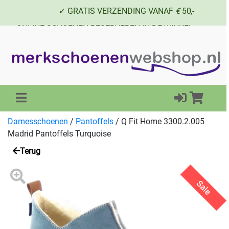
✓ GRATIS VERZENDING VANAF
€
50,-
✓ ONLINE SCHOENEN RESERVEREN IN DE WINKEL
✓ SCHOENEN UIT VOORRAAD LEVERBAAR
Damesschoenen
/
Pantoffels
/
Q Fit Home 3300.2.005
Madrid Pantoffels Turquoise
Terug
Sale