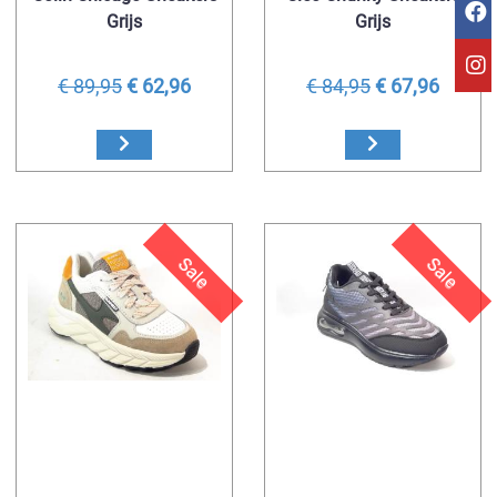
Grijs
Grijs
€ 89,95
€ 62,96
€ 84,95
€ 67,96
Sale
Sale