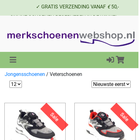
✓ GRATIS VERZENDING VANAF
€
50,-
✓ ONLINE SCHOENEN RESERVEREN IN DE WINKEL
✓ SCHOENEN UIT VOORRAAD LEVERBAAR
Jongensschoenen
/
Veterschoenen
Sale
Sale