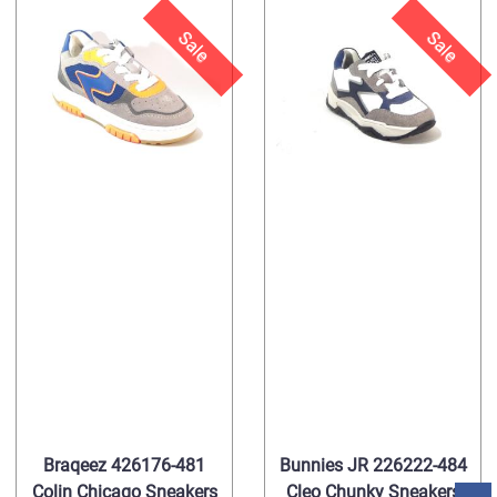
Sale
Sale
Braqeez 426176-481
Bunnies JR 226222-484
Colin Chicago Sneakers
Cleo Chunky Sneakers