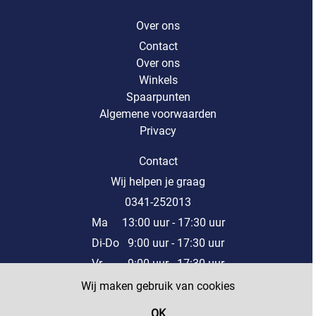
Over ons
Contact
Over ons
Winkels
Spaarpunten
Algemene voorwaarden
Privacy
Contact
Wij helpen je graag
0341-252013
Ma 13:00 uur - 17:30 uur
Di-Do 9:00 uur - 17:30 uur
Vr 9:00 uur - 17:30 uur
Za 9:00 uur - 17:00 uur
Wij maken gebruik van cookies
Of stuur een mail naar onze klantenservice
OK