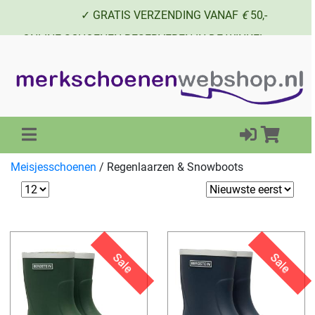
✓ GRATIS VERZENDING VANAF
€
50,-
✓ ONLINE SCHOENEN RESERVEREN IN DE WINKEL
✓ SCHOENEN UIT VOORRAAD LEVERBAAR
Meisjesschoenen
/
Regenlaarzen & Snowboots
Sale
Sale