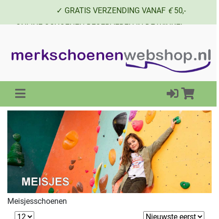
✓ GRATIS VERZENDING VANAF
€
50,-
✓ ONLINE SCHOENEN RESERVEREN IN DE WINKEL
✓ SCHOENEN UIT VOORRAAD LEVERBAAR
Meisjesschoenen