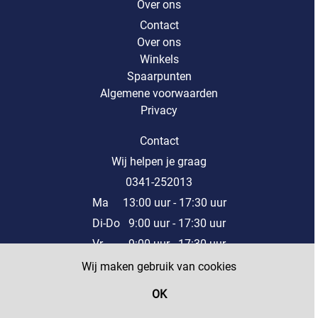
Over ons
Contact
Over ons
Winkels
Spaarpunten
Algemene voorwaarden
Privacy
Contact
Wij helpen je graag
0341-252013
Ma 13:00 uur - 17:30 uur
Di-Do 9:00 uur - 17:30 uur
Vr 9:00 uur - 17:30 uur
Za 9:00 uur - 17:00 uur
Wij maken gebruik van cookies
Of stuur een mail naar onze klantenservice
OK
Filter
© Copyright 2025 SW-Retail - Powered bij
SW-Retail