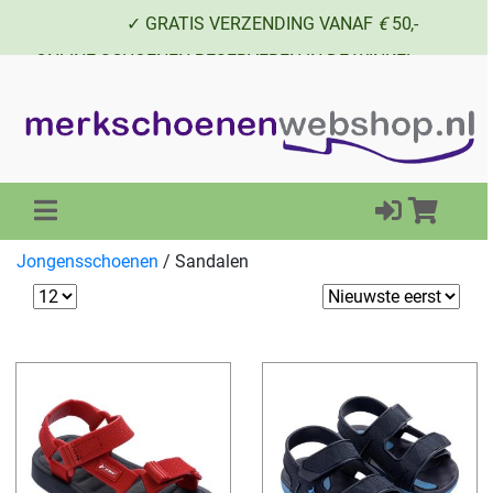
✓ GRATIS VERZENDING VANAF
€
50,-
✓ ONLINE SCHOENEN RESERVEREN IN DE WINKEL
✓ SCHOENEN UIT VOORRAAD LEVERBAAR
Jongensschoenen
/
Sandalen