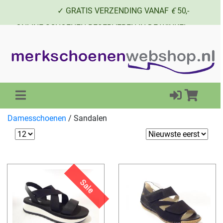
✓ GRATIS VERZENDING VANAF
€
50,-
✓ ONLINE SCHOENEN RESERVEREN IN DE WINKEL
✓ SCHOENEN UIT VOORRAAD LEVERBAAR
Damesschoenen
/
Sandalen
Sale