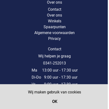
Over ons
Contact
Over ons
Winkels
Spaarpunten
Algemene voorwaarden
Privacy
Contact
Wij helpen je graag
0341-252013
Ma 13:00 uur - 17:30 uur
Di-Do 9:00 uur - 17:30 uur
Vr 9:00 uur - 17:30 uur
Za 9:00 uur - 17:00 uur
Wij maken gebruik van cookies
Of stuur een mail naar onze klantenservice
OK