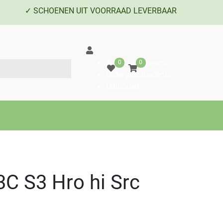
✓ SCHOENEN UIT VOORRAAD LEVERBAAR
Accountgegevens
0
0
Ordergeschiedenis
Uitloggen
3C S3 Hro hi Src