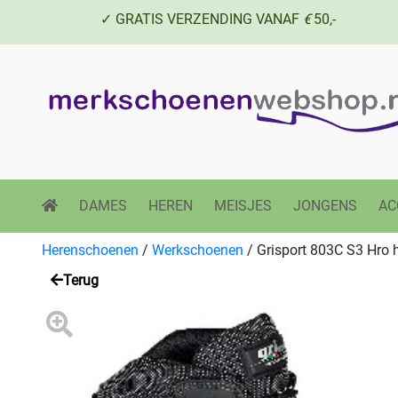
✓ GRATIS VERZENDING VANAF
€
50,-
DAMES
HEREN
MEISJES
JONGENS
AC
Herenschoenen
/
Werkschoenen
/
Grisport 803C S3 Hro h
Terug