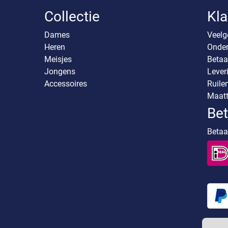
Collectie
Kla
Dames
Veelg
Heren
Onder
Meisjes
Betaa
Jongens
Lever
Accessoires
Ruile
Maatt
Be
Betaal