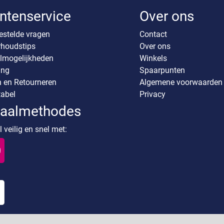
ntenservice
Over ons
estelde vragen
Contact
houdstips
Over ons
lmogelijkheden
Winkels
ing
Spaarpunten
n en Retourneren
Algemene voorwaarden
abel
Privacy
taalmethodes
 veilig en snel met: