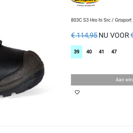
803C S3 Hro hi Src / Grisport
€ 114,95
NU VOOR
39
40
41
47
Aan win