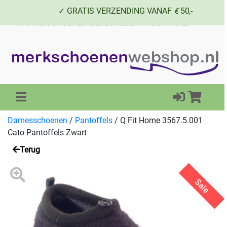
✓ GRATIS VERZENDING VANAF
€
50,-
✓ ONLINE SCHOENEN RESERVEREN IN DE WINKEL
✓ SCHOENEN UIT VOORRAAD LEVERBAAR
Damesschoenen
/
Pantoffels
/
Q Fit Home 3567.5.001
Cato Pantoffels Zwart
Terug
Sale