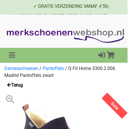
✓ GRATIS VERZENDING VANAF
€
50,-
✓ ONLINE SCHOENEN RESERVEREN IN DE WINKEL
✓ SCHOENEN UIT VOORRAAD LEVERBAAR
Damesschoenen
/
Pantoffels
/
Q Fit Home 3300.2.006
Madrid Pantoffels zwart
Terug
Sale