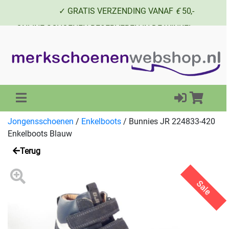
✓ GRATIS VERZENDING VANAF
€
50,-
✓ ONLINE SCHOENEN RESERVEREN IN DE WINKEL
✓ SCHOENEN UIT VOORRAAD LEVERBAAR
Jongensschoenen
/
Enkelboots
/
Bunnies JR 224833-420
Enkelboots Blauw
Terug
Sale