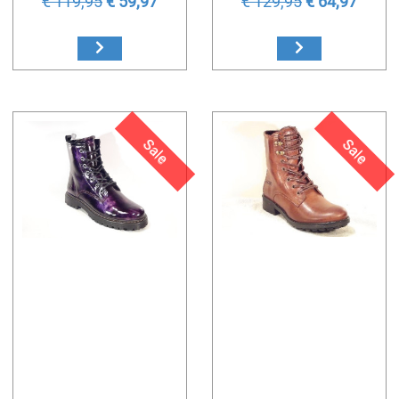
€ 119,95
€ 59,97
€ 129,95
€ 64,97
Sale
Sale