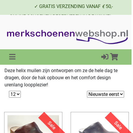
✓ GRATIS VERZENDING VANAF
€
50,-
✓ ONLINE SCHOENEN RESERVEREN IN DE WINKEL
✓ SCHOENEN UIT VOORRAAD LEVERBAAR
Deze helix muilen zijn ontworpen om ze de hele dag te
dragen, door de hak opbouw en het comfort design
urenlang loopplezier!
Sale
Sale