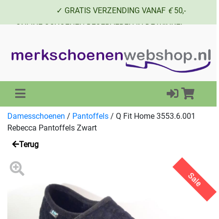
✓ GRATIS VERZENDING VANAF
€
50,-
✓ ONLINE SCHOENEN RESERVEREN IN DE WINKEL
✓ SCHOENEN UIT VOORRAAD LEVERBAAR
Damesschoenen
/
Pantoffels
/
Q Fit Home 3553.6.001
Rebecca Pantoffels Zwart
Terug
Sale