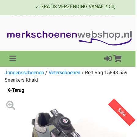
✓ GRATIS VERZENDING VANAF
€
50,-
✓ ONLINE SCHOENEN RESERVEREN IN DE WINKEL
✓ SCHOENEN UIT VOORRAAD LEVERBAAR
Jongensschoenen
/
Veterschoenen
/
Red Rag 15843 559
Sneakers Khaki
Terug
Sale