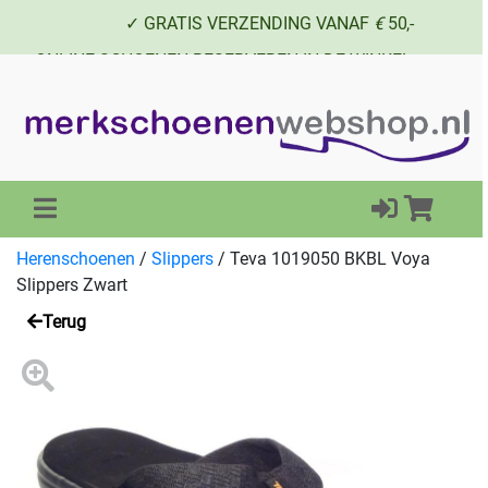
✓ GRATIS VERZENDING VANAF
€
50,-
✓ ONLINE SCHOENEN RESERVEREN IN DE WINKEL
✓ SCHOENEN UIT VOORRAAD LEVERBAAR
Herenschoenen
/
Slippers
/
Teva 1019050 BKBL Voya
Slippers Zwart
Terug