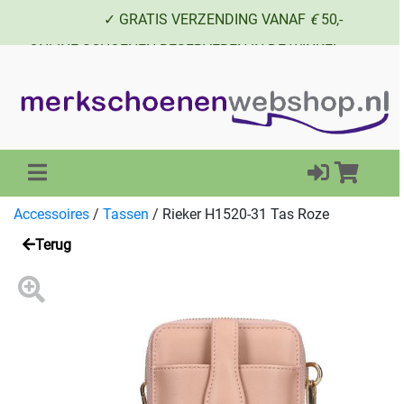
✓ GRATIS VERZENDING VANAF
€
50,-
✓ ONLINE SCHOENEN RESERVEREN IN DE WINKEL
✓ SCHOENEN UIT VOORRAAD LEVERBAAR
Accessoires
/
Tassen
/
Rieker H1520-31 Tas Roze
Terug